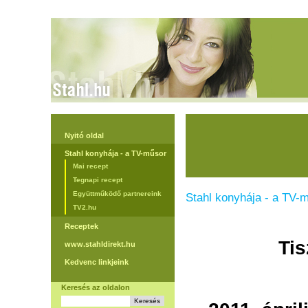
Nyitó oldal
Stahl konyhája - a TV-műsor
Mai recept
Tegnapi recept
Együttműködő partnereink
Stahl konyhája - a TV-
TV2.hu
Receptek
Tis
www.stahldirekt.hu
Kedvenc linkjeink
Keresés az oldalon