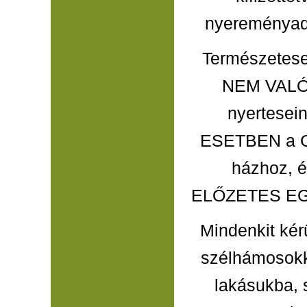
nyereményadó
Természetese
NEM VALÓS
nyertesei
ESETBEN a GLS
házhoz,
ELŐZETES E
Mindenkit kérü
szélhámosokk
lakásukba, 