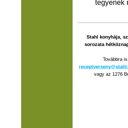
tegyenek r
Stahl konyhája, s
sorozata hétközna
Továbbra is
receptverseny@stahl
vagy az 1276 Bu