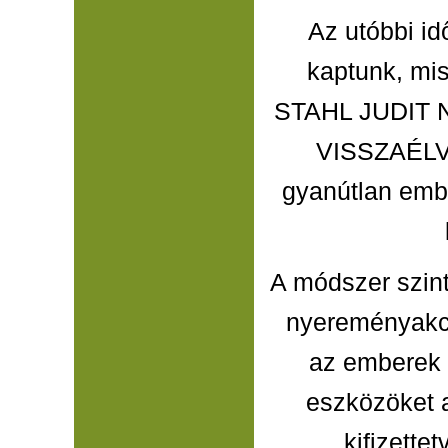
Az utóbbi i
kaptunk, m
STAHL JUDIT
VISSZAÉL
gyanútlan emb
A módszer szin
nyereményakci
az emberek 
eszközöket 
kifizette