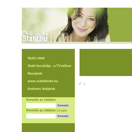
Nyitó oldal
Stahl konyhája - a TV-műsor
Receptek
www.stahldirekt.hu
/
::.
Kedvenc linkjeink
Keresés az oldalon
Keresés az oldalon
(Google)