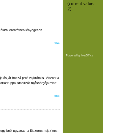
ákkal ellentétben lényegesen
»»»
Powered by
NetOffice
 és jár hozzá profi vajkrém is. Viszont a
sziruppal stabilizált tojássárgája miatt
»»»
egyiknél ugyanaz: a fűszeres, tejszínes,