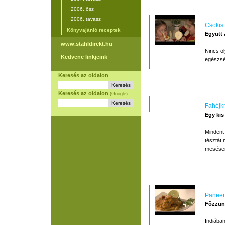
2006. ősz
2006. tavasz
Csokis 
Könyvajánló receptek
Együtt
www.stahldirekt.hu
Nincs o
Kedvenc linkjeink
egészsé
Keresés az oldalon
Keresés az oldalon
(Google)
Fahéjk
Egy kis
Mindent 
tésztát 
mesésen
Paneer
Főzzünk
Indiába