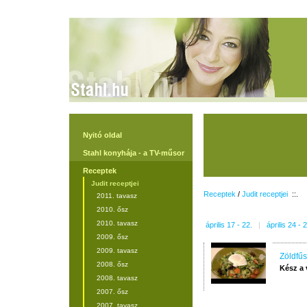
Nyitó oldal
Stahl konyhája - a TV-műsor
Receptek
Judit receptjei
Receptek
/
Judit receptjei
::.
2011. tavasz
2010. ősz
2010. tavasz
április 17 - 22.
|
április 24 - 
2009. ősz
2009. tavasz
Zöldfűs
2008. ősz
Kész a 
2008. tavasz
2007. ősz
2007. tavasz