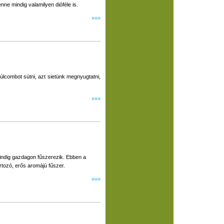
benne mindig valamilyen dióféle is.
»»»
lcombot sütni, azt sietünk megnyugtatni,
»»»
indig gazdagon fűszerezik. Ebben a
rtozó, erős aromájú fűszer.
»»»