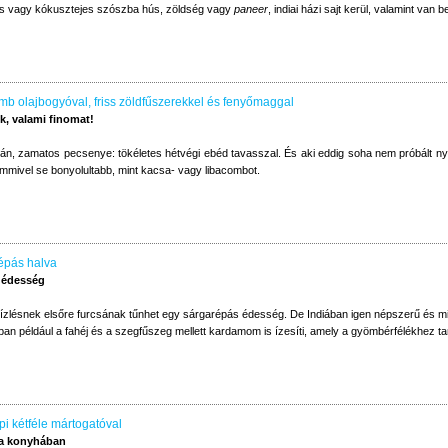
os vagy kókusztejes szószba hús, zöldség vagy
paneer
, indiai házi sajt kerül, valamint van 
b olajbogyóval, friss zöldfűszerekkel és fenyőmaggal
, valami finomat!
rán, zamatos pecsenye: tökéletes hétvégi ebéd tavasszal. És aki eddig soha nem próbált nyú
mmivel se bonyolultabb, mint kacsa- vagy libacombot.
épás halva
 édesség
ízlésnek elsőre furcsának tűnhet egy sárgarépás édesség. De Indiában igen népszerű és m
ban például a fahéj és a szegfűszeg mellett kardamom is ízesíti, amely a gyömbérfélékhez ta
pi kétféle mártogatóval
 a konyhában