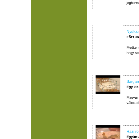
joghurt
Nyúlcom
Főzzünk
Mediter
hogy se
Sárgar
Egy kis
Magyar 
változat
Házi ro
Együtt