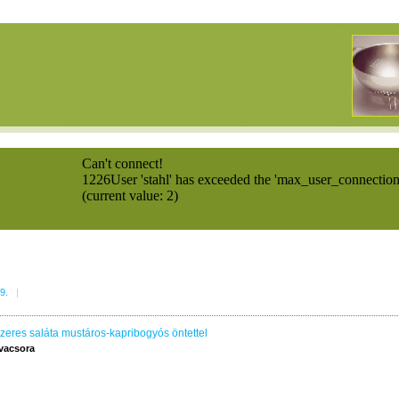
29.
|
zeres saláta mustáros-kapribogyós öntettel
vacsora