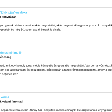
"tükörtojás"-nyalóka
 a konyhában
lyan gyerek, aki ne szeretné akár megcsinálni, akár megenni. A hagyományos, cukros nyalók
gesebb, és még 1-1 szem aszalt barack is díszíti.
rémes minimuffin
 édesség
tud, amit egy komoly torta, mégis könnyebb és gyorsabb megcsinálni. Van porhanyós tésztája
nem kell lapokra vágni és összetölteni, elég csupán a fahéjkrémmel megpúpozni, amely a cukor
 selymes lesz.
 korma
 valami finomat!
n népszerű étel a
korma
. Ahány ház, annyi féle módon csinálják. De alapvetően a lényeg mind