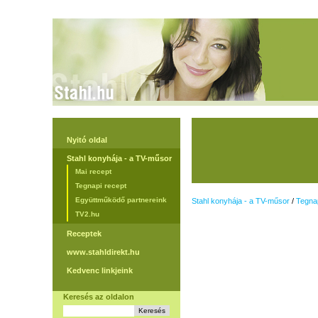
Nyitó oldal
Stahl konyhája - a TV-műsor
Mai recept
Tegnapi recept
Együttműködő partnereink
Stahl konyhája - a TV-műsor
/
Tegnap
TV2.hu
Receptek
www.stahldirekt.hu
Kedvenc linkjeink
Keresés az oldalon