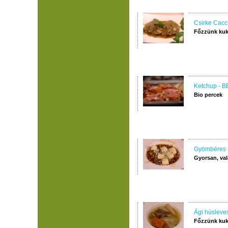
Csirke Cacc
Főzzünk kuk
Ketchup - B
Bio percek
Gyömbéres s
Gyorsan, val
Ági húsleve
Főzzünk kuk