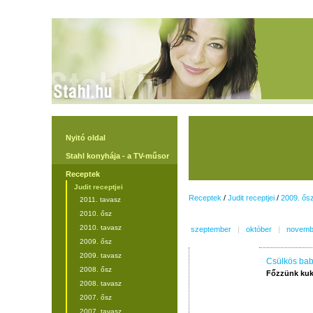
Nyitó oldal
Stahl konyhája - a TV-műsor
Receptek
Judit receptjei
Receptek
/
Judit receptjei
/
2009. ős
2011. tavasz
2010. ősz
2010. tavasz
szeptember
|
október
|
novemb
2009. ősz
2009. tavasz
Csülkös bab
2008. ősz
Főzzünk kuk
2008. tavasz
2007. ősz
2007. tavasz