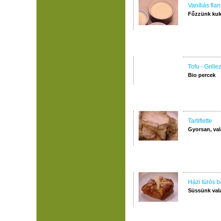
Vaníliás flan
Főzzünk kuk
Tofu - Grillez
Bio percek
Tartiflette
Gyorsan, val
Házi túrós b
Süssünk val