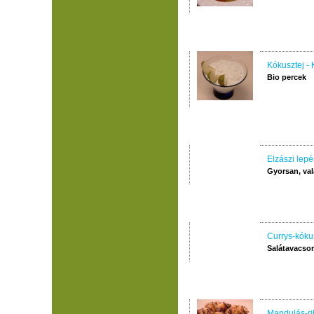
Kókusztej - 
Bio percek
Elzászi lep
Gyorsan, val
Currys-kóku
Salátavacsor
Mandulás-ribi