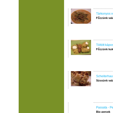
Tárkonyos v
Főzzünk val
Töltött kápo
Főzzünk kuk
Scheiterhau
Süssünk val
Passata - Pe
Bio percek