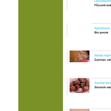
Lencseleve
Főzzünk kuk
Eperdzsem -
Bio percek
Német marh
Gyorsan, val
Szicíliai túr
Süssünk val