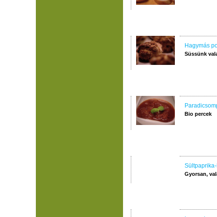
Hagymás p
Süssünk val
Paradicsomp
Bio percek
Sültpaprika-
Gyorsan, val