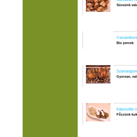
Süssünk val
Csicseribors
Bio percek
Szarvasgom
Gyorsan, val
Káposztás o
Főzzünk kuk