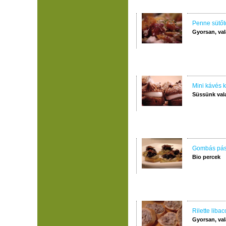
Penne sütőtö
Gyorsan, val
Mini kávés 
Süssünk val
Gombás pást
Bio percek
Rilette liba
Gyorsan, val