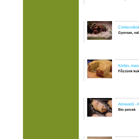
Csirkecsíko
Gyorsan, val
Körtés, man
Főzzünk kuk
Almavelő - A
Bio percek