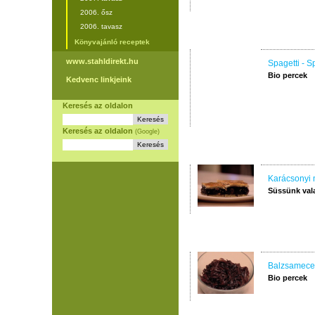
2006. ősz
2006. tavasz
Könyvajánló receptek
www.stahldirekt.hu
Spagetti - S
Bio percek
Kedvenc linkjeink
Keresés az oldalon
Keresés az oldalon
(Google)
Karácsonyi 
Süssünk val
Balzsamecet
Bio percek