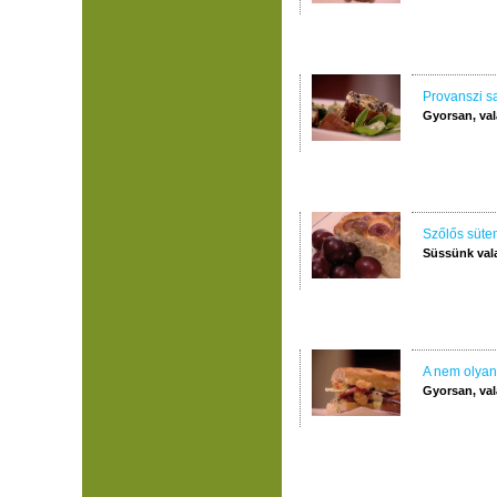
Provanszi sa
Gyorsan, val
Szőlős süt
Süssünk val
A nem olyan
Gyorsan, val