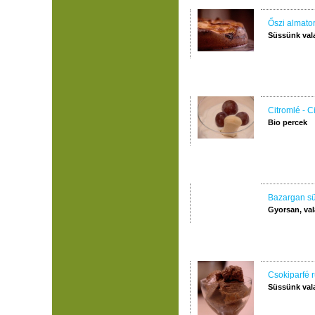
Őszi almator
Süssünk val
Citromlé - C
Bio percek
Bazargan sül
Gyorsan, val
Csokiparfé 
Süssünk val