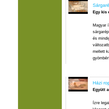
Sárgaré
Egy kis
Magyar í
sárgarép
és mindi
változat
mellett 
gyömbérf
Házi ro
Együtt 
Ízre lega