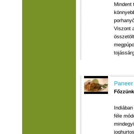
Mindent 
könnyebb
porhanyós
Viszont a
összetöl
megpúpoz
tojássár
Paneer
Főzzünk
Indiában
féle mód
mindegyi
joghurto