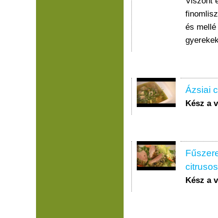
Viszont 
finomlisz
és mellé 
gyerekekk
Ázsiai 
Kész a 
Fűszere
citrusos
Kész a 