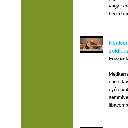
vagy
pan
benne min
Nyúlcom
zöldfűs
Főzzünk,
Mediterr
ebéd ta
nyúlcomb
semmive
libacomb