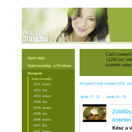
Nyitó oldal
Stahl konyhája - a TV-műsor
Receptek
Judit receptjei
Receptek
/
Judit receptjei
/
2011. tav
2011. tavasz
2010. ősz
2010. tavasz
április 17 - 22.
|
április 24 - 29.
|
2009. ősz
2009. tavasz
Zöldfűs
2008. ősz
öntettel
2008. tavasz
2007. ősz
Kész a 
2007. tavasz