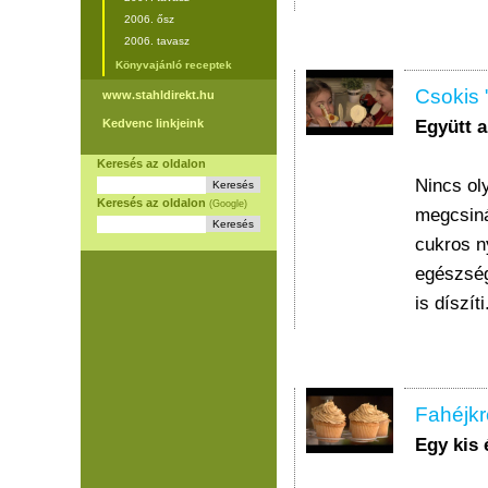
2006. ősz
2006. tavasz
Könyvajánló receptek
Csokis 
www.stahldirekt.hu
Együtt 
Kedvenc linkjeink
Keresés az oldalon
Nincs ol
Keresés az oldalon
(Google)
megcsiná
cukros n
egészség
is díszíti
Fahéjkr
Egy kis