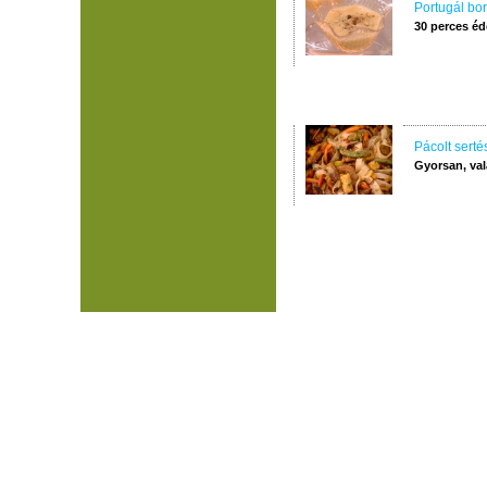
Portugál bo
30 perces é
Pácolt sert
Gyorsan, val