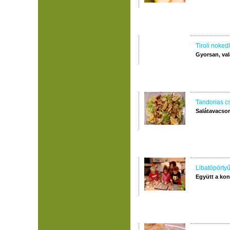
Tiroli nokedl
Gyorsan, val
Tandorias cs
Salátavacso
Libatöpörtyű
Együtt a ko