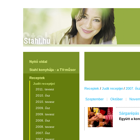
Nyitó oldal
Stahl konyhája - a TV-műsor
Receptek
Judit receptjei
Receptek
/
Judit receptjei
/
2007. ős
2011. tavasz
2010. ősz
Szeptember
|
Október
|
Novem
2010. tavasz
2009. ősz
Sárgarépás 
2009. tavasz
Együtt a ko
2008. ősz
2008. tavasz
2007. ősz
2007. tavasz