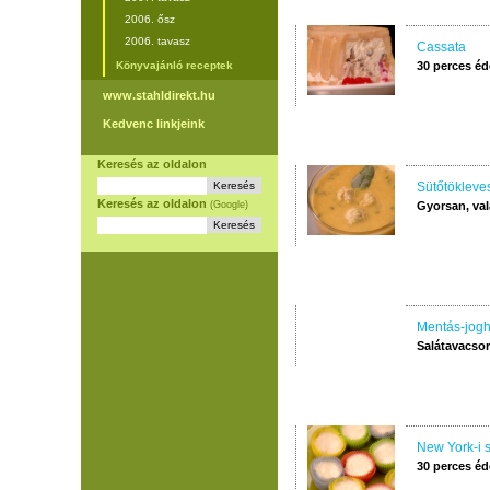
2006. ősz
2006. tavasz
Cassata
Könyvajánló receptek
30 perces é
www.stahldirekt.hu
Kedvenc linkjeink
Keresés az oldalon
Sütőtökleve
Keresés az oldalon
(Google)
Gyorsan, val
Mentás-jogh
Salátavacso
New York-i s
30 perces é