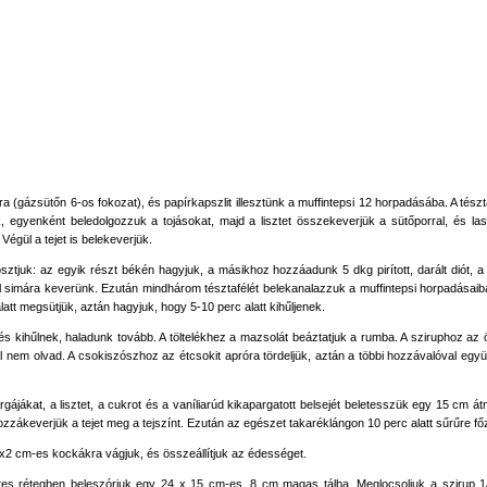
kra (gázsütőn 6-os fokozat), és papírkapszlit illesztünk a muffintepsi 12 horpadásába. A tés
k, egyenként beledolgozzuk a tojásokat, majd a lisztet összekeverjük a sütőporral, és l
égül a tejet is belekeverjük.
sztjuk: az egyik részt békén hagyjuk, a másikhoz hozzáadunk 5 dkg pirított, darált diót, 
el simára keverünk. Ezután mindhárom tésztafélét belekanalazzuk a muffintepsi horpadásaib
alatt megsütjük, aztán hagyjuk, hogy 5-10 perc alatt kihűljenek.
s kihűlnek, haladunk tovább. A töltelékhez a mazsolát beáztatjuk a rumba. A sziruphoz az
l nem olvad. A csokiszószhoz az étcsokit apróra tördeljük, aztán a többi hozzávalóval egy
rgájákat, a lisztet, a cukrot és a vaníliarúd kikapargatott belsejét beletesszük egy 15 c
zzákeverjük a tejet meg a tejszínt. Ezután az egészet takaréklángon 10 perc alatt sűrűre 
 2x2 cm-es kockákra vágjuk, és összeállítjuk az édességet.
es rétegben beleszórjuk egy 24 x 15 cm-es, 8 cm magas tálba. Meglocsoljuk a szirup 1/