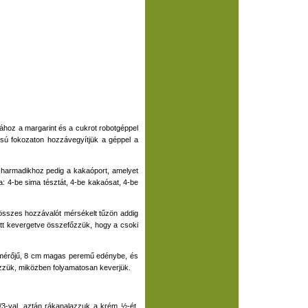
ztához a margarint és a cukrot robotgéppel
assú fokozaton hozzávegyítjük a géppel a
a harmadikhoz pedig a kakaóport, amelyet
a: 4-be sima tésztát, 4-be kakaósat, 4-be
 összes hozzávalót mérsékelt tűzön addig
ütt kevergetve összefőzzük, hogy a csoki
m átmérőjű, 8 cm magas peremű edénybe, és
főzzük, miközben folyamatosan keverjük.
3-val, aztán rákanalazzuk a krém ½-ét,