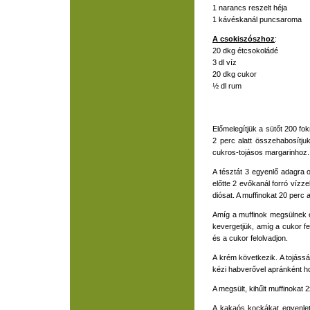
1 narancs reszelt héja
1 kávéskanál puncsaroma
A csokiszószhoz
:
20 dkg étcsokoládé
3 dl víz
20 dkg cukor
½ dl rum
Előmelegítjük a sütőt 200 fo
2 perc alatt összehabosítju
cukros-tojásos margarinhoz. V
A tésztát 3 egyenlő adagra o
előtte 2 evőkanál forró vízz
diósat. A muffinokat 20 perc 
Amíg a muffinok megsülnek é
kevergetjük, amíg a cukor fe
és a cukor felolvadjon.
A krém következik. A tojássá
kézi habverővel apránként ho
A megsült, kihűlt muffinokat
A kakaós kockákat egyenlet