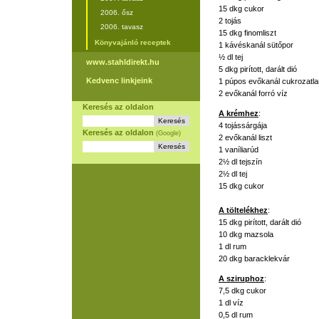
15 dkg cukor
2006. ősz
2 tojás
2006. tavasz
15 dkg finomliszt
Könyvajánló receptek
1 kávéskanál sütőpor
½ dl tej
www.stahldirekt.hu
5 dkg pirított, darált dió
Kedvenc linkjeink
1 púpos evőkanál cukrozatl
2 evőkanál forró víz
Keresés az oldalon
A krémhez
:
4 tojássárgája
Keresés az oldalon
(Google)
2 evőkanál liszt
1 vaníliarúd
2½ dl tejszín
2½ dl tej
15 dkg cukor
A töltelékhez
:
15 dkg pirított, darált dió
10 dkg mazsola
1 dl rum
20 dkg baracklekvár
A sziruphoz
:
7,5 dkg cukor
1 dl víz
0,5 dl rum