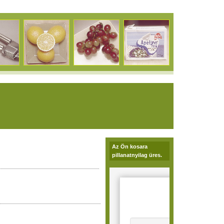
Az Ön kosara
pillanatnyilag üres.