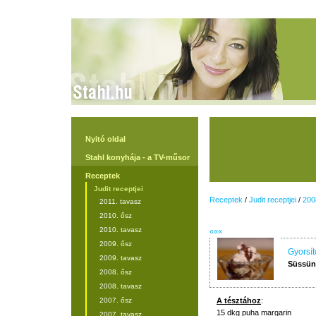
Nyitó oldal
Stahl konyhája - a TV-műsor
Receptek
Judit receptjei
Receptek
/
Judit receptjei
/
200
2011. tavasz
2010. ősz
2010. tavasz
«««
2009. ősz
Gyorsít
2009. tavasz
Süssünk
2008. ősz
2008. tavasz
2007. ősz
A tésztához
:
15 dkg puha margarin
2007. tavasz