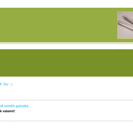
8. ősz
::.
ott somlói galuska
 valamit!