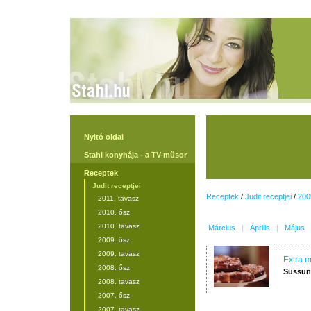
Nyitó oldal
Stahl konyhája - a TV-műsor
Receptek
Judit receptjei
Receptek
/
Judit receptjei
/
200
2011. tavasz
2010. ősz
2010. tavasz
Március
|
Április
|
Május
2009. ősz
2009. tavasz
Extra 
2008. ősz
Süssünk
2008. tavasz
2007. ősz
2007. tavasz