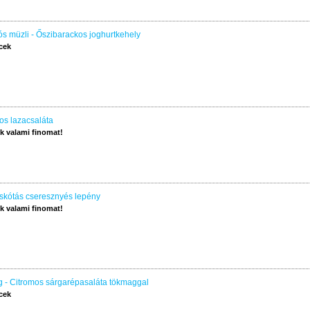
s müzli - Őszibarackos joghurtkehely
cek
os lazacsaláta
 valami finomat!
skótás cseresznyés lepény
 valami finomat!
 - Citromos sárgarépasaláta tökmaggal
cek