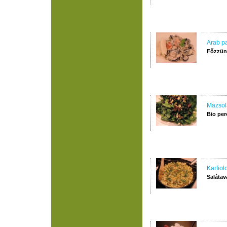
Arab pa
Főzzünk
Mazsol
Bio per
Karfiol
Salátav