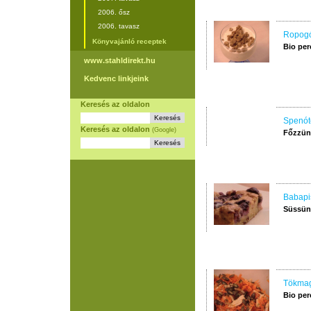
2006. ősz
2006. tavasz
Ropogó
Könyvajánló receptek
Bio per
www.stahldirekt.hu
Kedvenc linkjeink
Keresés az oldalon
Spenót
Keresés az oldalon
(Google)
Főzzünk
Babapi
Süssünk
Tökmag
Bio per