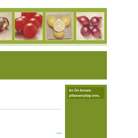
Az Ön kosara
pillanatnyilag üres.
»»»