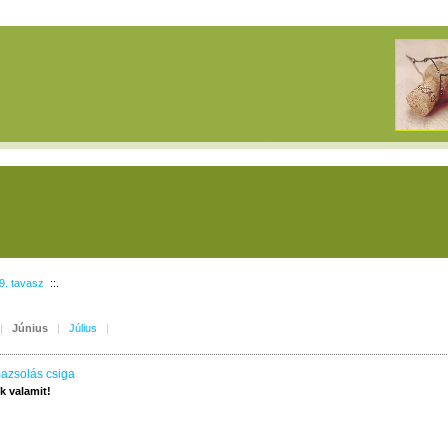
9. tavasz
::.
|
Június
|
Július
|
mazsolás csiga
 valamit!