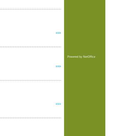
»»»
Powered by
NetOffice
»»»
»»»