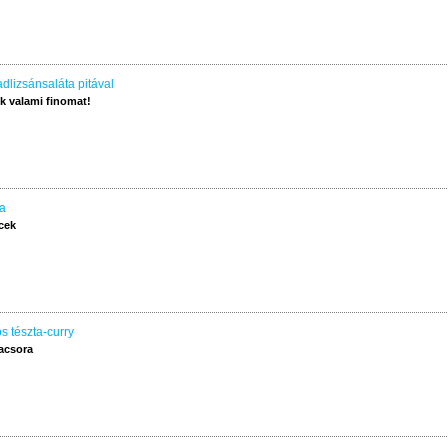
dlizsánsaláta pitával
 valami finomat!
a
cek
os tészta-curry
acsora