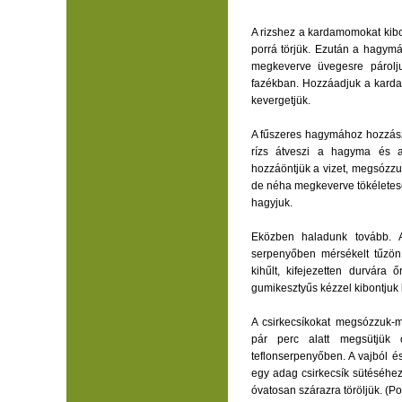
A rizshez a kardamomokat kibo
porrá törjük. Ezután a hagymá
megkeverve üvegesre párolju
fazékban. Hozzáadjuk a kardam
kevergetjük.
A fűszeres hagymához hozzászór
rízs átveszi a hagyma és a f
hozzáöntjük a vizet, megsózzuk
de néha megkeverve tökéletesen
hagyjuk.
Eközben haladunk tovább. A
serpenyőben mérsékelt tűzön k
kihűlt, kifejezetten durvára 
gumikesztyűs kézzel kibontjuk 
A csirkecsíkokat megsózzuk-
pár perc alatt megsütjük 
teflonserpenyőben. A vajból é
egy adag csirkecsík sütéséhez,
óvatosan szárazra töröljük. (P