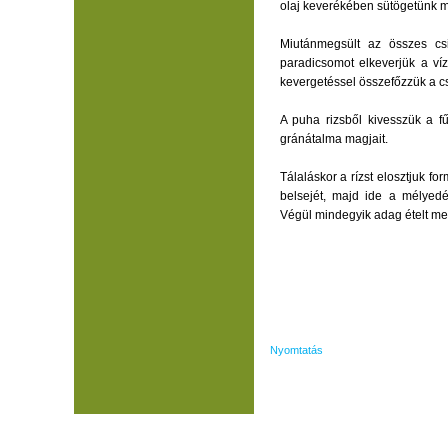
olaj keverékében sütögetünk m
Miutánmegsült az összes csir
paradicsomot elkeverjük a víz
kevergetéssel összefőzzük a cs
A puha rizsből kivesszük a fű
gránátalma magjait.
Tálaláskor a rízst elosztjuk f
belsejét, majd ide a mélyed
Végül mindegyik adag ételt meg
Nyomtatás