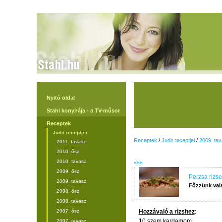
Nyitó oldal
Stahl konyhája - a TV-műsor
Receptek
Judit receptjei
Receptek
/
Judit receptjei
/
2009. ta
2011. tavasz
2010. ősz
2010. tavasz
«««
2009. ősz
Perzsa rizse
2009. tavasz
Főzzünk val
2008. ősz
2008. tavasz
2007. ősz
Hozzávaló a rizshez
:
10 szem kardamom
2007. tavasz