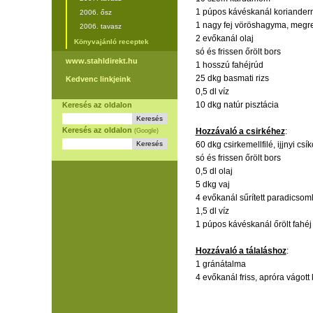
1 púpos kávéskanál koriande
2006. ősz
1 nagy fej vöröshagyma, megr
2006. tavasz
2 evőkanál olaj
Könyvajánló receptek
só és frissen őrölt bors
www.stahldirekt.hu
1 hosszú fahéjrúd
25 dkg basmati rizs
Kedvenc linkjeink
0,5 dl víz
10 dkg natúr pisztácia
Keresés az oldalon
Keresés az oldalon
Hozzávaló a csirkéhez
:
(Google)
60 dkg csirkemellfilé, ijjnyi cs
só és frissen őrölt bors
0,5 dl olaj
5 dkg vaj
4 evőkanál sűrített paradicsom
1,5 dl víz
1 púpos kávéskanál őrölt fahéj
Hozzávaló a tálaláshoz
:
1 gránátalma
4 evőkanál friss, apróra vágott