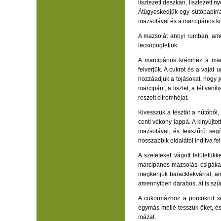
lisztezett deszkán, lisztezett 
Átügyeskedjük egy sütőpapírra
mazsolával és a marcipános k
A mazsolát annyi rumban, amenn
lecsöpögtetjük.
A marcipános krémhez a marci
felverjük. A cukrot és a vaja
hozzáadjuk a tojásokat, hogy j
marcipánt, a lisztet, a fél van
reszelt citromhéjat.
Kivesszük a tésztát a hűtőből, 
centi vékony lappá. A kinyújt
mazsolával, és teaszűrő segí
hosszabbik oldalától indítva fe
A szeleteket vágott felületükk
marcipános-mazsolás csigáka
megkenjük baracklekvárral, ame
amennyiben darabos, át is szűr
A cukormázhoz a porcukrot sim
egymás mellé tesszük őket, és
mázat.