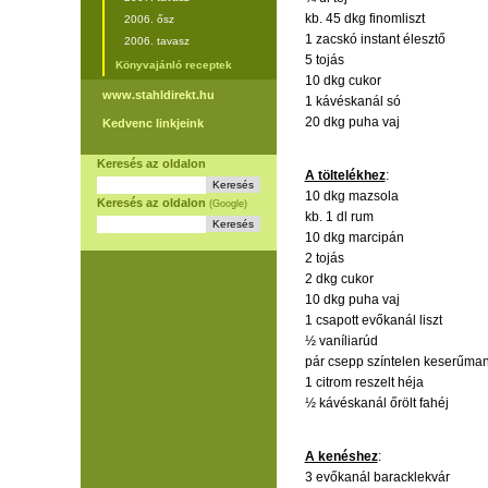
kb. 45 dkg finomliszt
2006. ősz
1 zacskó instant élesztő
2006. tavasz
5 tojás
Könyvajánló receptek
10 dkg cukor
www.stahldirekt.hu
1 kávéskanál só
20 dkg puha vaj
Kedvenc linkjeink
Keresés az oldalon
A töltelékhez
:
10 dkg mazsola
Keresés az oldalon
(Google)
kb. 1 dl rum
10 dkg marcipán
2 tojás
2 dkg cukor
10 dkg puha vaj
1 csapott evőkanál liszt
½ vaníliarúd
pár csepp színtelen keserűma
1 citrom reszelt héja
½ kávéskanál őrölt fahéj
A kenéshez
:
3 evőkanál baracklekvár