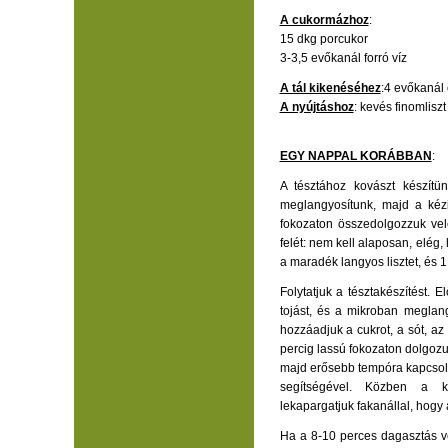
A cukormázhoz
:
15 dkg porcukor
3-3,5 evőkanál forró víz
A tál kikenéséhez
:4 evőkanál o
A nyújtáshoz
: kevés finomliszt
EGY NAPPAL KORÁBBAN
:
A tésztához kovászt készítü
meglangyosítunk, majd a kézi
fokozaton összedolgozzuk vele 
felét: nem kell alaposan, elég,
a maradék langyos lisztet, és 1
Folytatjuk a tésztakészítést. 
tojást, és a mikroban meglan
hozzáadjuk a cukrot, a sót, az
percig lassú fokozaton dolgoz
majd erősebb tempóra kapcsolu
segítségével. Közben a ke
lekapargatjuk fakanállal, hogy
Ha a 8-10 perces dagasztás vé