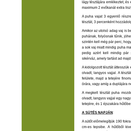
lágy tésztájára emlékeztet, é
maximum 2 evőkanál extra liszte
A puha vajat 3 egyenlő részr
tésztát, 3 percenként hozzádo
Amikor az utolsó adag vaj is b
puhának, folyósnak tűnik, jöh
szintén kell még pár perc, hog
a sok vaj miatt mindig puha ma
pedig azért kell mindig pár 
sikérváz, amely tartást ad majd
A kidolgozott tésztát áttesszü
olvadt, langyos vajjal. A tészt
felülete, majd a tetejére fin
órára, vagy amíg a duplájára 
A megkelt tésztát puha mozdu
olvadt, langyos vajjal egy nagy
tetejére, és 1 éjszakára hűtőbe
A SÜTÉS NAPJÁN
:
A sütőt előmelegítjük 190 fokra
cm-es tepsibe. A hűtőből kiv