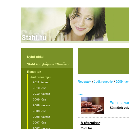
Nyitó oldal
Stahl konyhája - a TV-műsor
Receptek
Judit receptjei
Receptek
/
Judit receptjei
/
2009. ta
2011. tavasz
2010. ősz
2010. tavasz
«««
2009. ősz
Extra mazso
2009. tavasz
Süssünk val
2008. ősz
2008. tavasz
2007. ősz
A tésztához
:
¾ dl tej
2007. tavasz