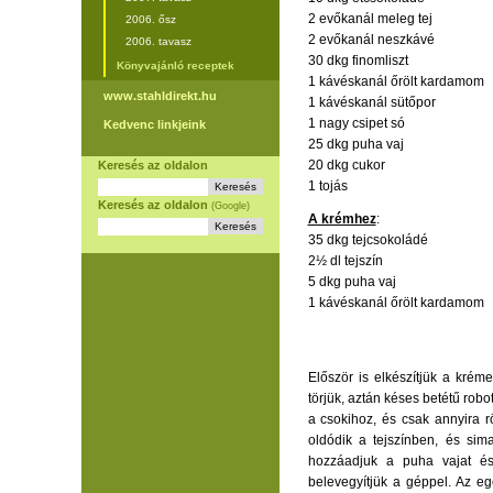
2 evőkanál meleg tej
2006. ősz
2 evőkanál neszkávé
2006. tavasz
30 dkg finomliszt
Könyvajánló receptek
1 kávéskanál őrölt kardamom
www.stahldirekt.hu
1 kávéskanál sütőpor
1 nagy csipet só
Kedvenc linkjeink
25 dkg puha vaj
20 dkg cukor
Keresés az oldalon
1 tojás
Keresés az oldalon
(Google)
A krémhez
:
35 dkg tejcsokoládé
2½ dl tejszín
5 dkg puha vaj
1 kávéskanál őrölt kardamom
Először is elkészítjük a kréme
törjük, aztán késes betétű robo
a csokihoz, és csak annyira r
oldódik a tejszínben, és s
hozzáadjuk a puha vajat és
belevegyítjük a géppel. Az eg