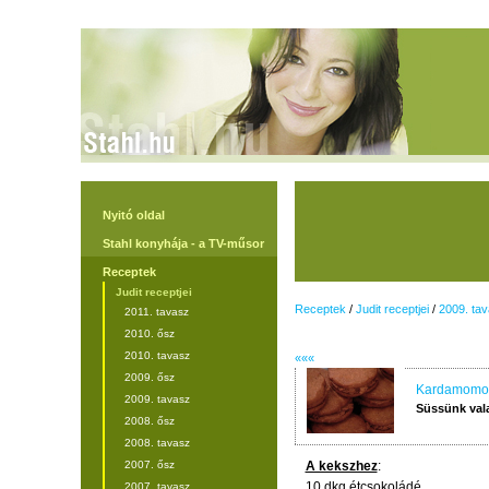
Nyitó oldal
Stahl konyhája - a TV-műsor
Receptek
Judit receptjei
Receptek
/
Judit receptjei
/
2009. ta
2011. tavasz
2010. ősz
2010. tavasz
«««
2009. ősz
Kardamomos
2009. tavasz
Süssünk val
2008. ősz
2008. tavasz
2007. ősz
A kekszhez
:
10 dkg étcsokoládé
2007. tavasz