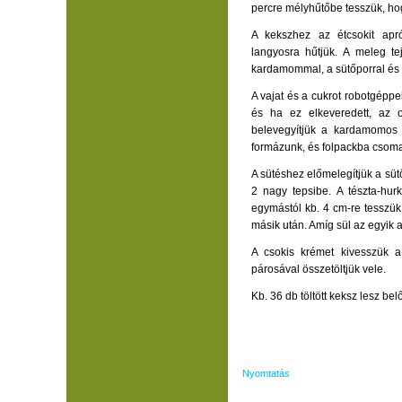
percre mélyhűtőbe tesszük, ho
A kekszhez az étcsokit apró
langyosra hűtjük. A meleg tej
kardamommal, a sütőporral és 
A vajat és a cukrot robotgéppel
és ha ez elkeveredett, az ol
belevegyítjük a kardamomos l
formázunk, és folpackba csoma
A sütéshez előmelegítjük a sütő
2 nagy tepsibe. A tészta-hur
egymástól kb. 4 cm-re tesszük 
másik után. Amíg sül az egyik 
A csokis krémet kivesszük a
párosával összetöltjük vele.
Kb. 36 db töltött keksz lesz bel
Nyomtatás