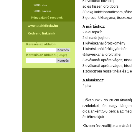
5 evőkanál olívaolaj
2006. ősz
só és frissen őrölt bors
2006. tavasz
30 dkg koktélparadicsom, félb
3 gerezd fokhagyma, összezú
Könyvajánló receptek
www.stahldirekt.hu
A mártáshoz
:
2½ dl tejszín
Kedvenc linkjeink
2 dl natúr joghurt
1 kávéskanál őrölt kömény
Keresés az oldalon
1 kávéskanál őrölt gyömbér
½ kávéskanál őrölt fahéj
Keresés az oldalon
(Google)
3 evőkanál apróra vágott, friss
3 evőkanál apróra vágott, friss
1 zöldcitrom reszelt héja és 1 
A tálaláshoz
:
4 pita
Előkapunk 2 db 28 cm átmérőjű
szeleteket, és nagy lángon,
oldalanként 5-5 perc alatt me
és félrerakjuk.
Közben összeállítjuk a mártást