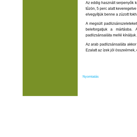
Az eddig használt serpenyők k
tűzön, 5 perc alatt keveregetv
elvegyítjük benne a zúzott fok
A megsült padlizsánszeleteke
beleforgatjuk a mártásba. 
padlizsánsaláta mellé kínáljuk.
Az arab padlizsánsaláta akkor 
Ezalatt az ízek jól összeérnek
Nyomtatás