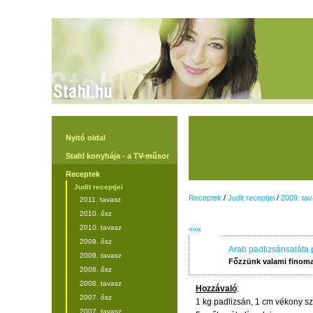
Nyitó oldal
Stahl konyhája - a TV-műsor
Receptek
Judit receptjei
Receptek
/
Judit receptjei
/
2009. ta
2011. tavasz
2010. ősz
2010. tavasz
«««
2009. ősz
Arab padlizsánsaláta p
2009. tavasz
Főzzünk valami finoma
2008. ősz
2008. tavasz
Hozzávaló
:
2007. ősz
1 kg padlizsán, 1 cm vékony sz
2007. tavasz