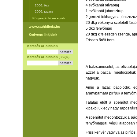
4 evőkanál olívaolaj
2006. ősz
1 evőkanál juharszirup
2006. tavasz
2 gerezd fokhagyma, összezú
Könyvajánló receptek
20 dkg vékonyra szeletelt füstöl
www.stahldirekt.hu
5 dkg fenyőmag
20 dkg kifejezetten zsenge, apr
Kedvenc linkjeink
Frissen őrölt bors
Keresés az oldalon
Keresés az oldalon
(Google)
A balzsamecetet, az olívaolaja
Ezzel a páccal meglocsoljuk 
hagyjuk.
Amíg a lazac pácolódik, e
aranybarnára pirítjuk a fenyőm
Tálalás előtt a spenótot meg
kipakoljuk egy nagy, lapos tálra
A spenótot megöntözzük a páclé
fenyőmaggal, végül alaposan
Friss kenyér vagy vajas pirítós