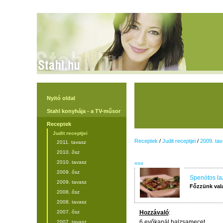
Nyitó oldal
Stahl konyhája - a TV-műsor
Receptek
Judit receptjei
Receptek
/
Judit receptjei
/
2009. ta
2011. tavasz
2010. ősz
2010. tavasz
«««
2009. ősz
Spenótos la
2009. tavasz
Főzzünk val
2008. ősz
2008. tavasz
2007. ősz
Hozzávaló
:
6 evőkanál balzsamecet
2007. tavasz