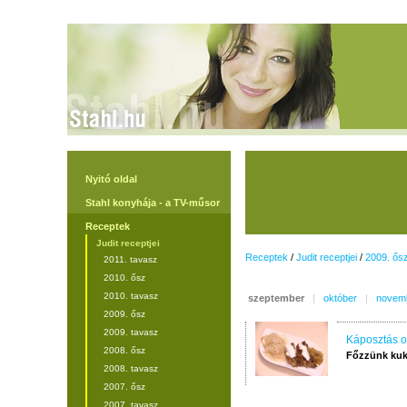
Nyitó oldal
Stahl konyhája - a TV-műsor
Receptek
Judit receptjei
Receptek
/
Judit receptjei
/
2009. ős
2011. tavasz
2010. ősz
2010. tavasz
szeptember
|
október
|
novem
2009. ősz
2009. tavasz
Káposztás o
2008. ősz
Főzzünk kuk
2008. tavasz
2007. ősz
2007. tavasz