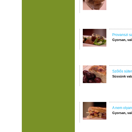
Provanszi sa
Gyorsan, val
Szőlős süt
Süssünk val
A nem olyan
Gyorsan, val