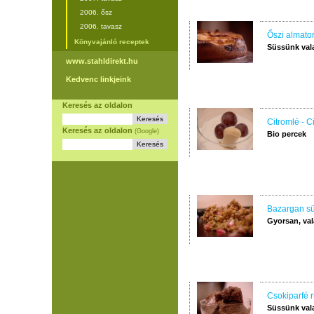
2006. ősz
2006. tavasz
Őszi almator
Könyvajánló receptek
Süssünk val
www.stahldirekt.hu
Kedvenc linkjeink
Keresés az oldalon
Citromlé - C
Keresés az oldalon
(Google)
Bio percek
Bazargan sül
Gyorsan, val
Csokiparfé 
Süssünk val