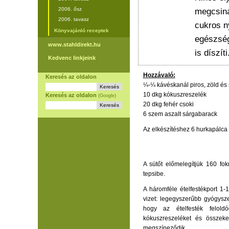
2006. ősz
megcsiná
2006. tavasz
cukros n
Könyvajánló receptek
egészség
www.stahldirekt.hu
is díszíti
Kedvenc linkjeink
Hozzávaló:
Keresés az oldalon
¼-¼ kávéskanál piros, zöld és 
10 dkg kókuszreszelék
Keresés az oldalon
(Google)
20 dkg fehér csoki
6 szem aszalt sárgabarack
Az elkészítéshez 6 hurkapálca
A sütőt előmelegítjük 160 fok
tepsibe.
A háromféle ételfestékport 1
vizet: legegyszerűbb gyógysze
hogy az ételfesték felold
kókuszreszeléket és összeke
megszíneződik.