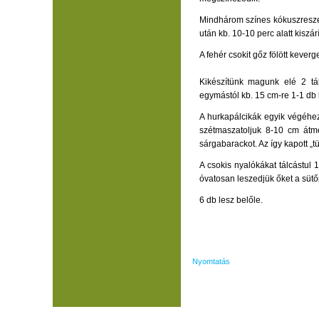
Mindhárom színes kókuszreszel
után kb. 10-10 perc alatt kiszár
A fehér csokit gőz fölött kever
Kikészítünk magunk elé 2 tál
egymástól kb. 15 cm-re 1-1 db 
A hurkapálcikák egyik végéhez
szétmaszatoljuk 8-10 cm átm
sárgabarackot. Az így kapott „tü
A csokis nyalókákat tálcástul
óvatosan leszedjük őket a sütő
6 db lesz belőle.
Nyomtatás