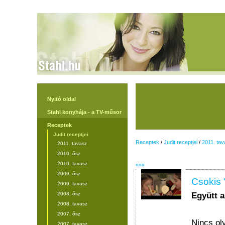
Nyitó oldal
Stahl konyhája - a TV-műsor
Receptek
Judit receptjei
Receptek
/
Judit receptjei
/
2011. tav
2011. tavasz
2010. ősz
2010. tavasz
«««
2009. ősz
Csokis 
2009. tavasz
Együtt 
2008. ősz
2008. tavasz
2007. ősz
Nincs ol
2007. tavasz