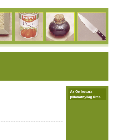
Az Ön kosara
pillanatnyilag üres.