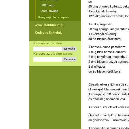
só
2006. ősz
15 dkg chorizo kolbász, vék
2006. tavasz
1 evőkanál olívaolaj
12½ dkg mini-mozzarella, le
Könyvajánló receptek
A sült spárgához:
www.stahldirekt.hu
50 dkg spárga, megtisztítva
Kedvenc linkjeink
1 evőkanál olívaolaj
só és frissen őrölt bors
Keresés az oldalon
A bazsalikomos pestóhoz:
4 dkg friss bazsalikomlevél
Keresés az oldalon
(Google)
2 dkg fenyőmag, megpirítva
2 dkg frissen reszelt parmez
1 dl olívaolaj
só és frissen őrölt bors
Először elkészítjük a sült s
olívaolajjal. Megsózzuk, megb
A spárgát 20-30 percig sütjü
és ettől még finomabb lesz.
A chorizo-szeleteket kevés o
Összeturmixoljuk a bazsal
megborsozzuk. Turmixolás kö
A spagettit a szokásos módon