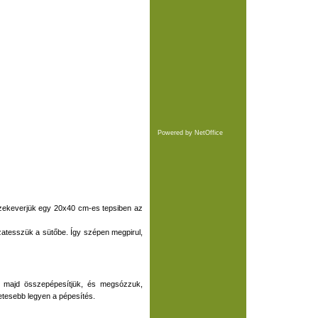
Powered by
NetOffice
összekeverjük egy 20x40 cm-es tepsiben az
sszatesszük a sütőbe. Így szépen megpirul,
, majd összepépesítjük, és megsózzuk,
etesebb legyen a pépesítés.