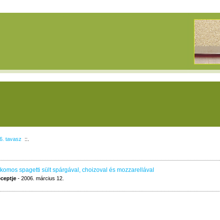
6. tavasz
::.
komos spagetti sült spárgával, choizoval és mozzarellával
eceptje
- 2006. március 12.