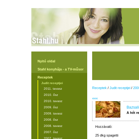
Nyitó oldal
Stahl konyhája - a TV-műsor
Receptek
Judit receptjei
Receptek
/
Judit receptjei
/
200
2011. tavasz
2010. ősz
«««
2010. tavasz
Bazsali
2009. ősz
A hét r
2009. tavasz
2008. ősz
2008. tavasz
Hozzávaló:
2007. ősz
25 dkg spagetti
2007. tavasz