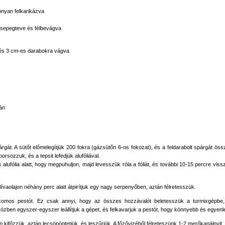
onyan felkarikázva
csepegteve és félbevágva
 és 3 cm-es darabokra vágva
án
párgát. A sütőt előmelegítjük 200 fokra (gázsütőn 6-os fokozat), és a feldarabolt spárgát 
orsozzuk, és a tepsit lefedjük alufóliával.
k alufólia alatt, hogy megpuhuljon, majd levesszük róla a fóliát, és további 10-15 percre vi
lívaolajon néhány perc alatt átpirítjuk egy nagy serpenyőben, aztán félretesszük.
ikomos pestót. Ez csak annyi, hogy az összes hozzávalót beletesszük a turmixgépbe
zben egyszer-egyszer leállítjuk a gépet, és felkavarjuk a pestót, hogy könnyebb és egyenl
 kifőzzük, aztán lecsöpögtetjük, és leszűrjük. A főzővizéből félreteszünk 1-2 merőkanálnyit.