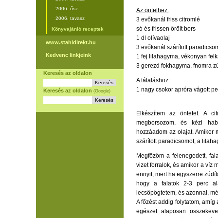
2006. ősz
Az öntethez:
2006. tavasz
3 evőkanál friss citromlé
só és frissen őrölt bors
Könyvajánló receptek
1 dl olívaolaj
www.stahldirekt.hu
3 evőkanál szárított paradics
Kedvenc linkjeink
1 fej lilahagyma, vékonyan fel
3 gerezd fokhagyma, fnomra z
Keresés az oldalon
A tálaláshoz:
1 nagy csokor apróra vágott pe
Keresés az oldalon
(Google)
Elkészítem az öntetet. A c
megborsozom, és kézi habv
hozzáadom az olajat. Amikor m
szárított paradicsomot, a lilah
Megfőzöm a felenegedett, fala
vizet forralok, és amikor a víz
ennyit, mert ha egyszerre zúdí
hogy a falatok 2-3 perc al
lecsöpögtetem, és azonnal, mé
A főzést addig folytatom, amíg
egészet alaposan összekeve