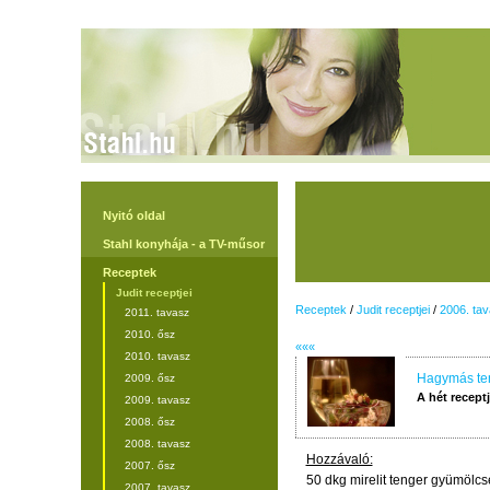
Nyitó oldal
Stahl konyhája - a TV-műsor
Receptek
Judit receptjei
Receptek
/
Judit receptjei
/
2006. ta
2011. tavasz
2010. ősz
«««
2010. tavasz
Hagymás ten
2009. ősz
A hét recept
2009. tavasz
2008. ősz
2008. tavasz
Hozzávaló:
2007. ősz
50 dkg mirelit tenger gyümölcs
2007. tavasz