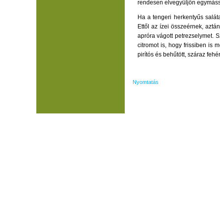
rendesen elvegyüljön egymáss
Ha a tengeri herkentyűs salát
Ettől az ízei összeérnek, azt
apróra vágott petrezselymet. 
citromot is, hogy frissiben is
pirítós és behűtött, száraz fehér
Nyomtatás